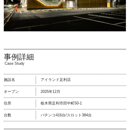
事例詳細
Case Study
施設名
アイランド足利店
オープン
2025年12月
住所
栃木県足利市田中町50-1
台数
パチンコ416台/スロット384台