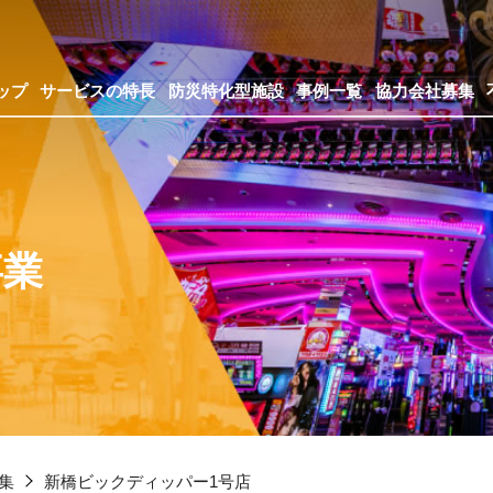
ップ
サービスの特長
防災特化型施設
事例一覧
協力会社募集
事業
集
新橋ビックディッパー1号店